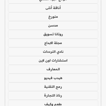
أناقة أنثى
متورخ
مدسن
روتانا تسويق
مجلة الابداع
نادي الترددات
استشارات اون لاين
المعارف
هيدب فيديو
رمح التقنية
رذاذ التجارة
طعم وكيف