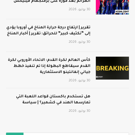
الهزائم بعد فوزه على برمنجهام فينيكس
30 يوليو، 2026
تقرير | ارتفاع درجة حرارة المناخ في أوروبا يؤدي
إلى “تكثيف كبير” للحرائق: تقرير | أخبار المناخ
30 يوليو، 2026
كأس العالم لكرة القدم: الاتحاد الأوروبي لكرة
القدم سيقاطع البطولة إذا تم تنفيذ خطط
جياني إنفانتينو الاستثمارية
30 يوليو، 2026
هل تستخدم باكستان قواعد اللعبة التي
تمارسها الهند في كشمير؟ | سياسة
30 يوليو، 2026