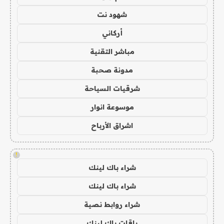
شهود نت
أركاني
مباشر التقنية
مدونة صحبة
شرقيات السياحة
موسوعة انوار
اشراق الأرباح
!
شراء باك لينك
شراء باك لينك
شراء روابط نصية
باقات باك لينك