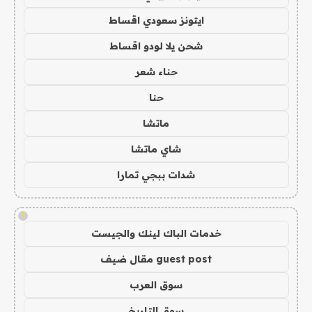
ايتونز سعودي اقساط
شحن يلا لودو اقساط
حناء شعر
حنا
ماتشا
شاي ماتشا
شدات ببجي تمارا
!
خدمات الباك لينك والجيست
guest post مقال ضيف
سوق العرب
سوق التاريخ