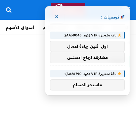
×
توصيات :
الرئيسية
لحظة بلحظة
أخبار العالم
أسواق الأسهم
باقة متميزة VIP (كود: AA38045):
الرئيسية
»
الوفاء
اول اثنين ريادة اعمال
مشاركة ارباح ادسنس
الوفاء
باقة متميزة VIP (كود: AA26790):
ماسنجر المسلم