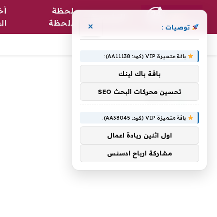
لحظة
أخ
الرئيسية
بلحظة
ال
×
توصيات :
باقة متميزة VIP (كود: AA11138):
الرئيسية
»
النظير
باقة باك لينك
تحسين محركات البحث SEO
النظير
باقة متميزة VIP (كود: AA38045):
اول اثنين ريادة اعمال
مشاركة ارباح ادسنس