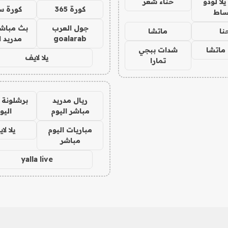
ا لودو
حناء شعر
كورة 365
كورة س
ساط
جول العرب
بث مباشر
نا
ماتشا
goalarab
مدريد ا
ماتشا
شدات ببجي
يلا لايف
تمارا
ريال مدريد
برشلونة 
مباشر اليوم
اليو
مباريات اليوم
يلا لا
مباشر
yalla live