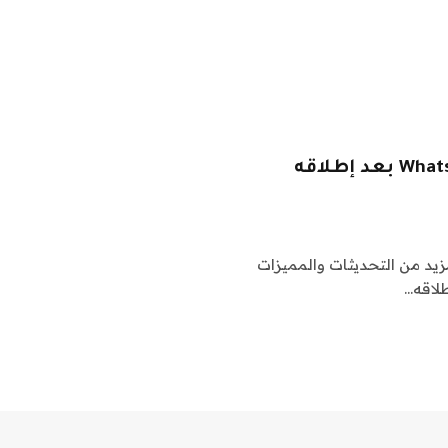
إبداع جديد منقطع النظير من واتساب WhatsApp بعد إطلاقه
زيد من التحديثات والمميزات