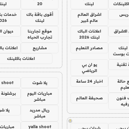
كلينكات
لينك
20
لين
دريس
اشراق العالم
أقوى باقة باك
خدمات با
عالم كبير
لينك
026
الاشراق
اعلانات الباك
موقع تجاربنا
ديوان ا
لينك 2026
تجارب الحياه
لينك
مصادر التعليم
مشاريع
اعلانات ب
 بوست
اعلانات باكلينك
تقنية
يو ان بي
الرياضي
 حالة
اخبار 24 ساعة
يلا شوت
a shoot
عليم
مباريات اليوم
برشلونة 
 فنون
صحيفة العالم
مباشر
فيه
ريال مدريد
يلا ش
مباشر
!
yalla shoot
مباريات 
 ببجي
شدات ببجي