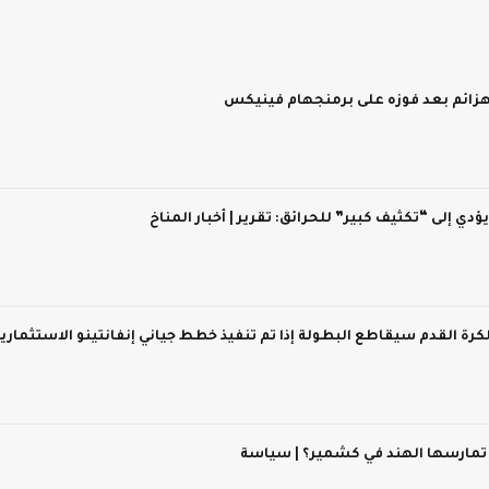
 يؤدي إلى “تكثيف كبير” للحرائق: تقرير | أخبار المناخ
 لكرة القدم سيقاطع البطولة إذا تم تنفيذ خطط جياني إنفانتينو الاستثماري
 تمارسها الهند في كشمير؟ | سياسة