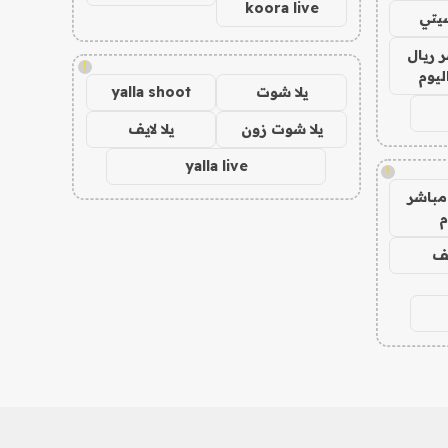
koora live
يتي
 ريال
!
ليوم
يلا شوت
yalla shoot
يلا شوت زون
يلا لايف
yalla live
!
مباشر
م
يف