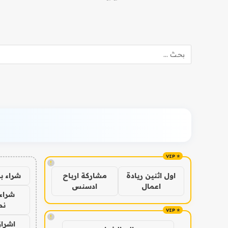
!
شراء ب
اول اثنين ريادة
مشاركة ارباح
اعمال
ادسنس
شراء 
نص
!
اشراق