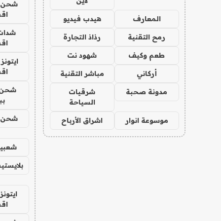
لاين
شحن يل
اق
المعارف
هيدب فيديو
شدات
رمح التقنية
رذاذ التجارة
اق
طعم وكيف
شهود نت
ايتونز
اق
أركاني
مباشر التقنية
شحن 
مدونة صحبة
شرقيات
بب
السياحة
شحن يل
موسوعة انوار
اشراق الأرباح
شعبية
بلايستي
ايتونز
اق