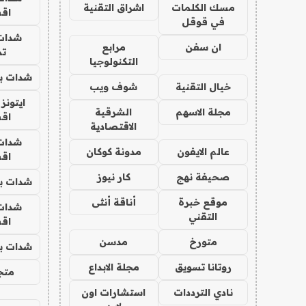
مسك الكلمات
اشراق التقنية
اق
في قوقل
شدات
ان سفن
مرابع
تم
التكنولوجيا
شدات بب
خيال التقنية
شوف ويب
ايتونز
مجلة الاسهم
الشرقية
اق
الاقتصادية
شدات
عالم الايفون
مدونة كوكان
اق
صحيفة نهج
كار نيوز
شدات بب
موقع خبرة
أناقة أنثى
شدات
التقني
اق
متورخ
مدسن
شدات بب
روتانا تسويق
مجلة الابداع
متجر 
نادي الترددات
استشارات اون