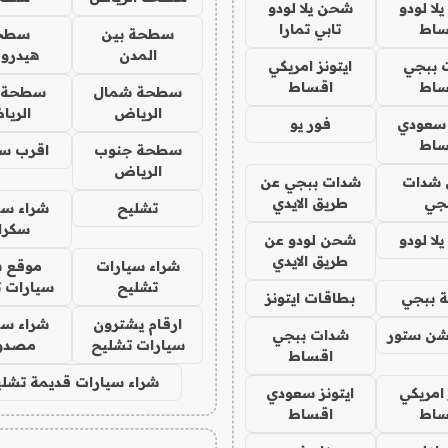
ا لودو
شحن يلا لودو
ساط
تابي تمارا
سطحة بين
سطح
المدن
هيدرو
 ببجي
ايتونز امريكي
ساط
اقساط
سطحة شمال
سطحة 
الرياض
الري
 سعودي
فور يو
ساط
سطحة جنوب
اقرب س
الرياض
شدات
شدات ببجي عن
جي
طريق الايدي
تشليح
شراء سي
سكرا
ا لودو
شحن لودو عن
طريق الايدي
شراء سيارات
موقع ش
تشليح
سيارات 
 ببجي
بطاقات ايتونز
ارقام يشترون
شراء سي
شن ستور
شدات ببجي
سيارات تشليح
مصدو
اقساط
شراء سيارات قديمة تشلي
 امريكي
ايتونز سعودي
ساط
اقساط