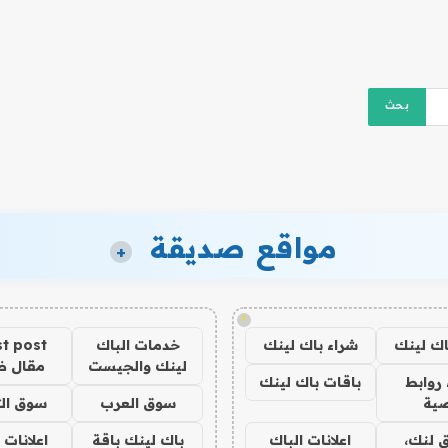
مواقع صديقة
+
!
اك لينك
شراء باك لينك
خدمات الباك
t post
لينك والجيست
مقال 
روابط
باقات باك لينك
ية
سوق العرب
سوق الت
 لنك،
اعلانات الباك
باك لينك باقة
اعلانات 