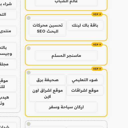
عالم الشباب
شراء با
الت
!
باقة باك لينك
تحسين محركات
منتدى 
البحث SEO
باك 
!
وجيست
ماسنجر المسلم
مجلة 
!
ضوء التعليمي
صحيفة برق
موقع
للت
موقع اشراقات
موقع اشراق اون
لاين
هيدب
وتر
اركان سياحة وسفر
!
شدات