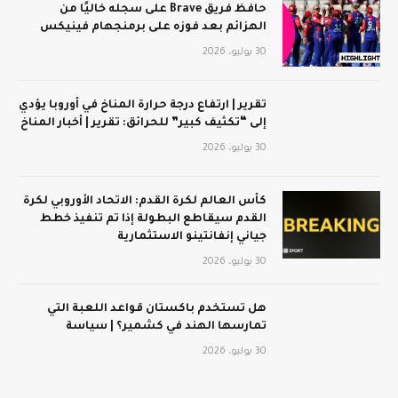
حافظ فريق Brave على سجله خاليًا من
الهزائم بعد فوزه على برمنجهام فينيكس
30 يوليو، 2026
تقرير | ارتفاع درجة حرارة المناخ في أوروبا يؤدي
إلى “تكثيف كبير” للحرائق: تقرير | أخبار المناخ
30 يوليو، 2026
كأس العالم لكرة القدم: الاتحاد الأوروبي لكرة
القدم سيقاطع البطولة إذا تم تنفيذ خطط
جياني إنفانتينو الاستثمارية
30 يوليو، 2026
هل تستخدم باكستان قواعد اللعبة التي
تمارسها الهند في كشمير؟ | سياسة
30 يوليو، 2026