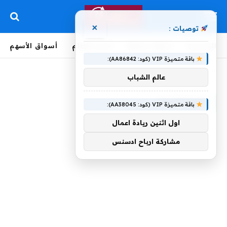
×
توصيات :
الرئيسية
لحظة بلحظة
أخبار العالم
أسواق الأسهم
باقة متميزة VIP (كود: AA86842):
الرئيسية
»
الميليشيات
عالم الشباب
الميليشيات
باقة متميزة VIP (كود: AA38045):
اول اثنين ريادة اعمال
مشاركة ارباح ادسنس