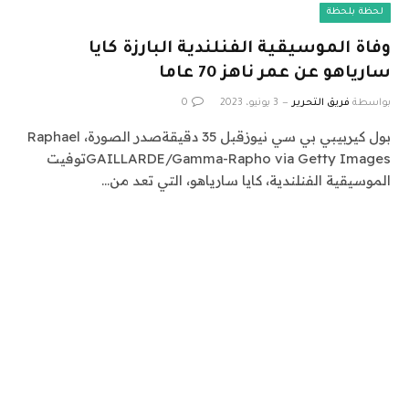
لحظة بلحظة
وفاة الموسيقية الفنلندية البارزة كايا
سارياهو عن عمر ناهز 70 عاما
بواسطة
فريق التحرير
3 يونيو، 2023
0
بول كيربيبي بي سي نيوزقبل 35 دقيقةصدر الصورة، Raphael
GAILLARDE/Gamma-Rapho via Getty Imagesتوفيت
الموسيقية الفنلندية، كايا سارياهو، التي تعد من…