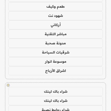
طعم وكيف
شهود نت
أركاني
مباشر التقنية
مدونة صحبة
شرقيات السياحة
موسوعة انوار
اشراق الأرباح
!
شراء باك لينك
شراء باك لينك
شراء روابط نصية