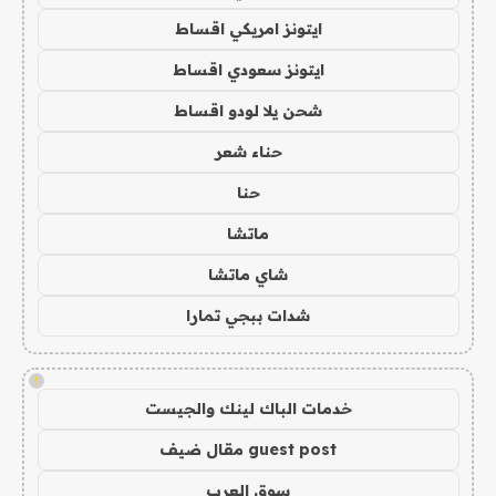
ايتونز امريكي اقساط
ايتونز سعودي اقساط
شحن يلا لودو اقساط
حناء شعر
حنا
ماتشا
شاي ماتشا
شدات ببجي تمارا
!
خدمات الباك لينك والجيست
guest post مقال ضيف
سوق العرب