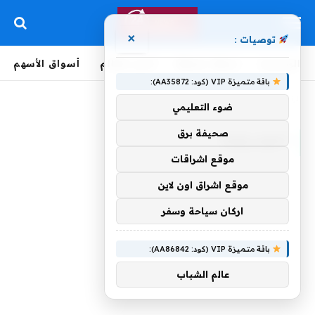
×
توصيات :
الرئيسية
لحظة بلحظة
أخبار العالم
أسواق الأسهم
باقة متميزة VIP (كود: AA35872):
الرئيسية
»
الموسيقية
ضوء التعليمي
صحيفة برق
الموسيقية
موقع اشراقات
موقع اشراق اون لاين
اركان سياحة وسفر
باقة متميزة VIP (كود: AA86842):
عالم الشباب