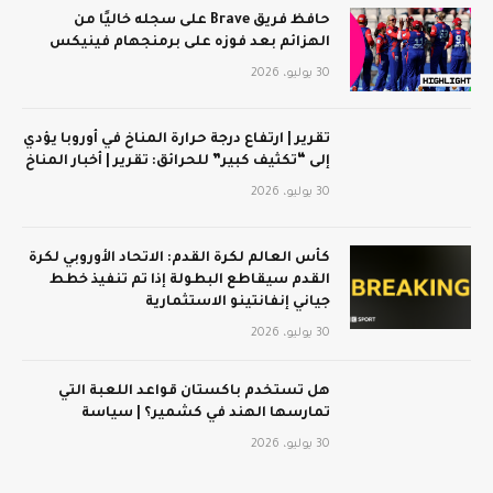
حافظ فريق Brave على سجله خاليًا من
الهزائم بعد فوزه على برمنجهام فينيكس
30 يوليو، 2026
تقرير | ارتفاع درجة حرارة المناخ في أوروبا يؤدي
إلى “تكثيف كبير” للحرائق: تقرير | أخبار المناخ
30 يوليو، 2026
كأس العالم لكرة القدم: الاتحاد الأوروبي لكرة
القدم سيقاطع البطولة إذا تم تنفيذ خطط
جياني إنفانتينو الاستثمارية
30 يوليو، 2026
هل تستخدم باكستان قواعد اللعبة التي
تمارسها الهند في كشمير؟ | سياسة
30 يوليو، 2026