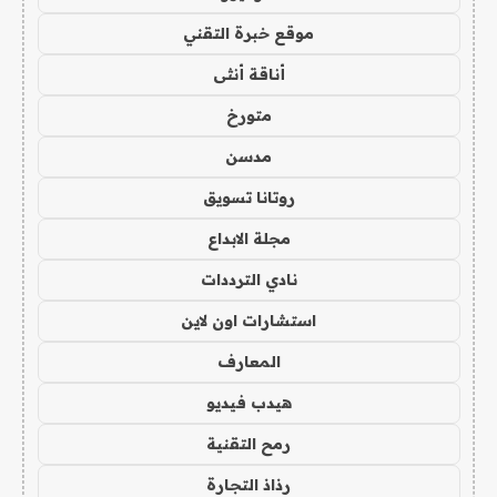
موقع خبرة التقني
أناقة أنثى
متورخ
مدسن
روتانا تسويق
مجلة الابداع
نادي الترددات
استشارات اون لاين
المعارف
هيدب فيديو
رمح التقنية
رذاذ التجارة