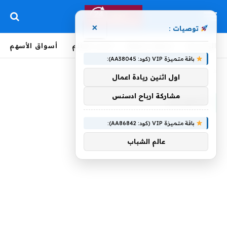
×
توصيات :
الرئيسية
لحظة بلحظة
أخبار العالم
أسواق الأسهم
باقة متميزة VIP (كود: AA38045):
الرئيسية
»
المهرجان
اول اثنين ريادة اعمال
مشاركة ارباح ادسنس
المهرجان
باقة متميزة VIP (كود: AA86842):
عالم الشباب