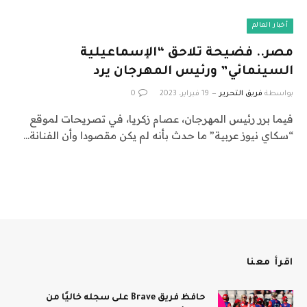
أخبار العالم
مصر.. فضيحة تلاحق “الإسماعيلية
السينمائي” ورئيس المهرجان يرد
بواسطة
فريق التحرير
19 فبراير، 2023
0
فيما برر رئيس المهرجان، عصام زكريا، في تصريحات لموقع
“سكاي نيوز عربية” ما حدث بأنه لم يكن مقصودا وأن الفنانة…
اقرأ معنا
حافظ فريق Brave على سجله خاليًا من