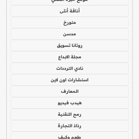
أناقة أنثى
متورخ
مدسن
روتانا تسويق
مجلة الابداع
نادي الترددات
استشارات اون لاين
المعارف
هيدب فيديو
رمح التقنية
رذاذ التجارة
طعم وكيف