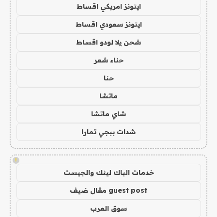
ايتونز امريكي اقساط
ايتونز سعودي اقساط
شحن يلا لودو اقساط
حناء شعر
حنا
ماتشا
شاي ماتشا
شدات ببجي تمارا
!
خدمات الباك لينك والجيست
guest post مقال ضيف
سوق العرب