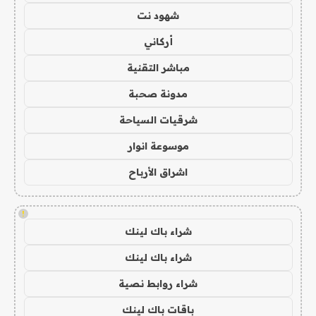
شهود نت
أركاني
مباشر التقنية
مدونة صحبة
شرقيات السياحة
موسوعة انوار
اشراق الأرباح
!
شراء باك لينك
شراء باك لينك
شراء روابط نصية
باقات باك لينك