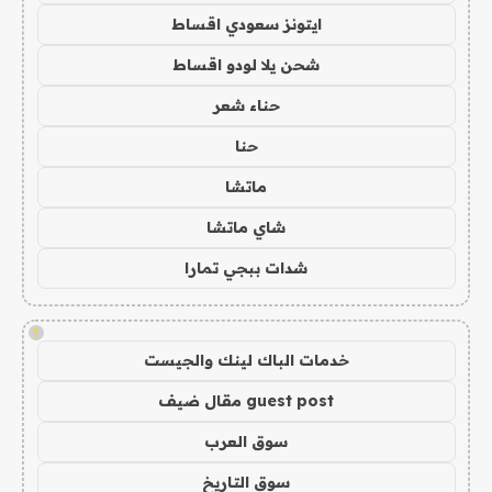
ايتونز سعودي اقساط
شحن يلا لودو اقساط
حناء شعر
حنا
ماتشا
شاي ماتشا
شدات ببجي تمارا
!
خدمات الباك لينك والجيست
guest post مقال ضيف
سوق العرب
سوق التاريخ