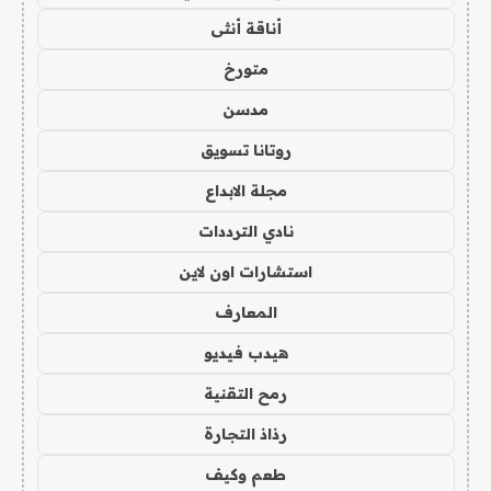
أناقة أنثى
متورخ
مدسن
روتانا تسويق
مجلة الابداع
نادي الترددات
استشارات اون لاين
المعارف
هيدب فيديو
رمح التقنية
رذاذ التجارة
طعم وكيف