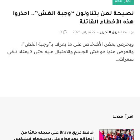
أخبار العالم
نصيحة لمن يتناولون “وجبة الغش”.. احذروا
هذه الأخطاء القاتلة
بواسطة
فريق التحرير
27 فبراير، 2023
0
ويحرص بعض الأشخاص على ما يعرف بـ”وجبة الغش”،
والغرض منها هو غش الجسم والاحتيال عليه حتى لا يعتاد تلقي
سعرات…
اقرأ معنا
حافظ فريق Brave على سجله خاليًا من
الهزائم بعد فوزه على برمنجهام فينيكس