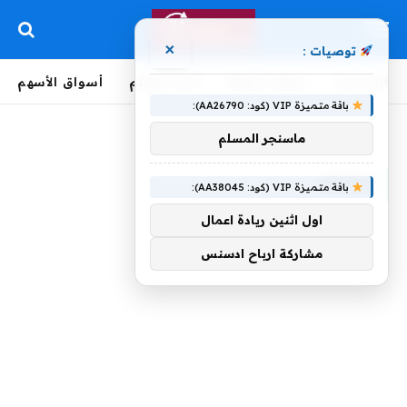
×
توصيات :
الرئيسية
لحظة بلحظة
أخبار العالم
أسواق الأسهم
باقة متميزة VIP (كود: AA26790):
الرئيسية
»
القاتلة
ماسنجر المسلم
القاتلة
باقة متميزة VIP (كود: AA38045):
اول اثنين ريادة اعمال
مشاركة ارباح ادسنس