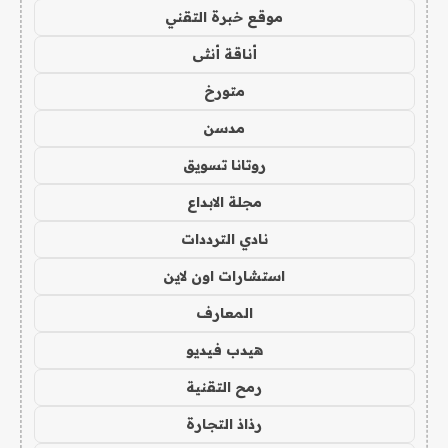
موقع خبرة التقني
أناقة أنثى
متورخ
مدسن
روتانا تسويق
مجلة الابداع
نادي الترددات
استشارات اون لاين
المعارف
هيدب فيديو
رمح التقنية
رذاذ التجارة