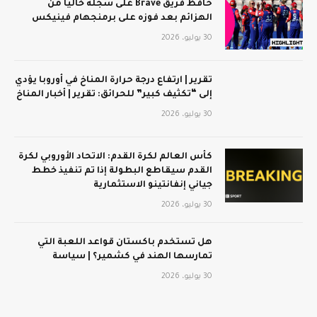
حافظ فريق Brave على سجله خاليًا من
الهزائم بعد فوزه على برمنجهام فينيكس
30 يوليو، 2026
تقرير | ارتفاع درجة حرارة المناخ في أوروبا يؤدي
إلى “تكثيف كبير” للحرائق: تقرير | أخبار المناخ
30 يوليو، 2026
كأس العالم لكرة القدم: الاتحاد الأوروبي لكرة
القدم سيقاطع البطولة إذا تم تنفيذ خطط
جياني إنفانتينو الاستثمارية
30 يوليو، 2026
هل تستخدم باكستان قواعد اللعبة التي
تمارسها الهند في كشمير؟ | سياسة
30 يوليو، 2026