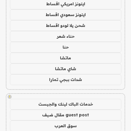
ايتونز امريكي اقساط
ايتونز سعودي اقساط
شحن يلا لودو اقساط
حناء شعر
حنا
ماتشا
شاي ماتشا
شدات ببجي تمارا
!
خدمات الباك لينك والجيست
guest post مقال ضيف
سوق العرب