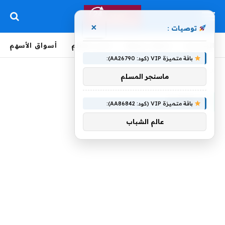
×
توصيات :
الرئيسية
لحظة بلحظة
أخبار العالم
أسواق الأسهم
باقة متميزة VIP (كود: AA26790):
الرئيسية
»
البطولية
ماسنجر المسلم
البطولية
باقة متميزة VIP (كود: AA86842):
عالم الشباب