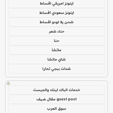
ايتونز امريكي اقساط
ايتونز سعودي اقساط
شحن يلا لودو اقساط
حناء شعر
حنا
ماتشا
شاي ماتشا
شدات ببجي تمارا
!
خدمات الباك لينك والجيست
guest post مقال ضيف
سوق العرب