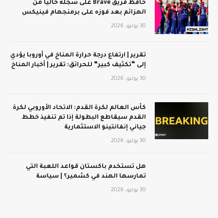
حافظ فريق Brave على سجله خاليًا من
الهزائم بعد فوزه على برمنجهام فينيكس
30 يوليو، 2026
تقرير | ارتفاع درجة حرارة المناخ في أوروبا يؤدي
إلى “تكثيف كبير” للحرائق: تقرير | أخبار المناخ
30 يوليو، 2026
كأس العالم لكرة القدم: الاتحاد الأوروبي لكرة
القدم سيقاطع البطولة إذا تم تنفيذ خطط
جياني إنفانتينو الاستثمارية
30 يوليو، 2026
هل تستخدم باكستان قواعد اللعبة التي
تمارسها الهند في كشمير؟ | سياسة
30 يوليو، 2026