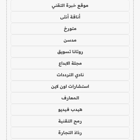
موقع خبرة التقني
أناقة أنثى
متورخ
مدسن
روتانا تسويق
مجلة الابداع
نادي الترددات
استشارات اون لاين
المعارف
هيدب فيديو
رمح التقنية
رذاذ التجارة