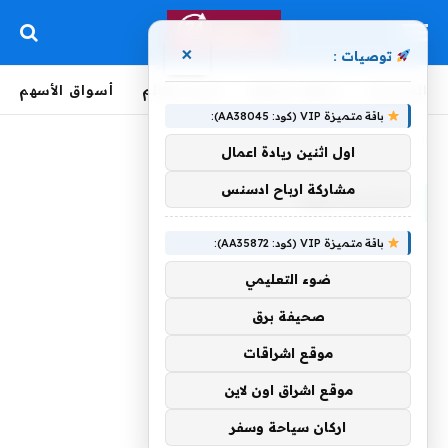
×
توصيات :
الرئيسية
لحظة بلحظة
أخبار العالم
أسواق الأسهم
باقة متميزة VIP (كود: AA38045):
الرئيسية
»
الباكستانيون
اول اثنين ريادة اعمال
مشاركة ارباح ادسنس
الباكستانيون
باقة متميزة VIP (كود: AA35872):
ضوء التعليمي
صحيفة برق
موقع اشراقات
موقع اشراق اون لاين
اركان سياحة وسفر