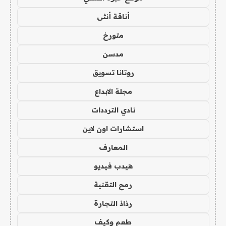
أناقة أنثى
متورخ
مدسن
روتانا تسويق
مجلة الابداع
نادي الترددات
استشارات اون لاين
المعارف
هيدب فيديو
رمح التقنية
رذاذ التجارة
طعم وكيف