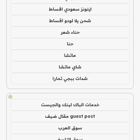
ايتونز سعودي اقساط
شحن يلا لودو اقساط
حناء شعر
حنا
ماتشا
شاي ماتشا
شدات ببجي تمارا
!
خدمات الباك لينك والجيست
guest post مقال ضيف
سوق العرب
سوق التاريخ