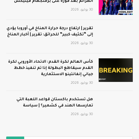
الهزائم بعد فوزه على برمنجهام فينيكس
30 يوليو، 2026
تقرير | ارتفاع درجة حرارة المناخ في أوروبا يؤدي
إلى “تكثيف كبير” للحرائق: تقرير | أخبار المناخ
30 يوليو، 2026
كأس العالم لكرة القدم: الاتحاد الأوروبي لكرة
القدم سيقاطع البطولة إذا تم تنفيذ خطط
جياني إنفانتينو الاستثمارية
30 يوليو، 2026
هل تستخدم باكستان قواعد اللعبة التي
تمارسها الهند في كشمير؟ | سياسة
30 يوليو، 2026