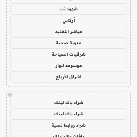
شهود نت
أركاني
مباشر التقنية
مدونة صحبة
شرقيات السياحة
موسوعة انوار
اشراق الأرباح
!
شراء باك لينك
شراء باك لينك
شراء روابط نصية
باقات باك لينك