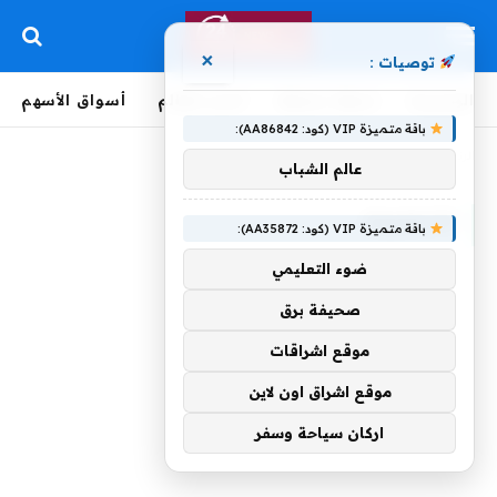
×
توصيات :
الرئيسية
لحظة بلحظة
أخبار العالم
أسواق الأسهم
باقة متميزة VIP (كود: AA86842):
الرئيسية
»
الأخطبوط
عالم الشباب
الأخطبوط
باقة متميزة VIP (كود: AA35872):
ضوء التعليمي
صحيفة برق
موقع اشراقات
موقع اشراق اون لاين
اركان سياحة وسفر