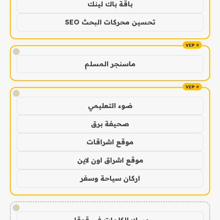
باقة باك لينك
تحسين محركات البحث SEO
!
ماسنجر المسلم
!
ضوء التعليمي
صحيفة برق
موقع اشراقات
موقع اشراق اون لاين
اركان سياحة وسفر
!
مسك الكلمات في قوقل