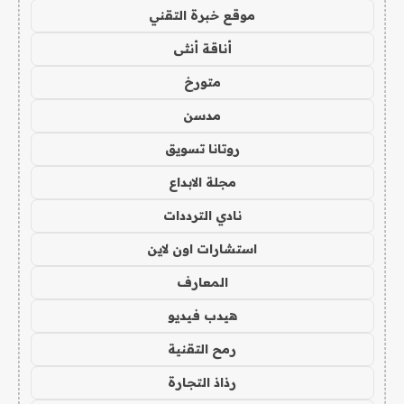
موقع خبرة التقني
أناقة أنثى
متورخ
مدسن
روتانا تسويق
مجلة الابداع
نادي الترددات
استشارات اون لاين
المعارف
هيدب فيديو
رمح التقنية
رذاذ التجارة