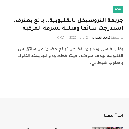
مصر
جريمة التروسيكل بالقليوبية.. بائع يعترف:
استدرجت سائقا وقتلته لسرقة المركبة
بواسطة
فريق التحرير
2 أبريل، 2023
0
بقلب قاسي ودم بارد، تخلص “بائع حضار” من سائق في
القليوبية بهدف سرقته، حيث خطط ودبر لجريمته النكراء
بأسلوب شيطاني،…
اقرأ معنا