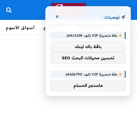
×
توصيات :
الرئيسية
لحظة بلحظة
أخبار العالم
أسواق الأسهم
باقة متميزة VIP (كود: AA11138):
الرئيسية
»
استدرجت
باقة باك لينك
تحسين محركات البحث SEO
استدرجت
باقة متميزة VIP (كود: AA26790):
ماسنجر المسلم