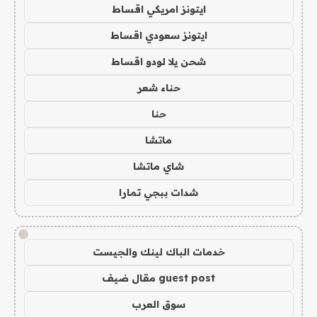
ايتونز امريكي اقساط
ايتونز سعودي اقساط
شحن يلا لودو اقساط
حناء شعر
حنا
ماتشا
شاي ماتشا
شدات ببجي تمارا
!
خدمات الباك لينك والجيست
guest post مقال ضيف
سوق العرب