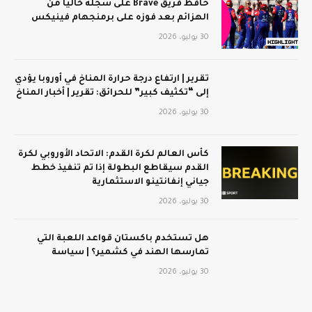
حافظ فريق Brave على سجله خاليًا من
الهزائم بعد فوزه على برمنجهام فينيكس
30 يوليو، 2026
تقرير | ارتفاع درجة حرارة المناخ في أوروبا يؤدي
إلى “تكثيف كبير” للحرائق: تقرير | أخبار المناخ
30 يوليو، 2026
كأس العالم لكرة القدم: الاتحاد الأوروبي لكرة
القدم سيقاطع البطولة إذا تم تنفيذ خطط
جياني إنفانتينو الاستثمارية
30 يوليو، 2026
هل تستخدم باكستان قواعد اللعبة التي
تمارسها الهند في كشمير؟ | سياسة
30 يوليو، 2026