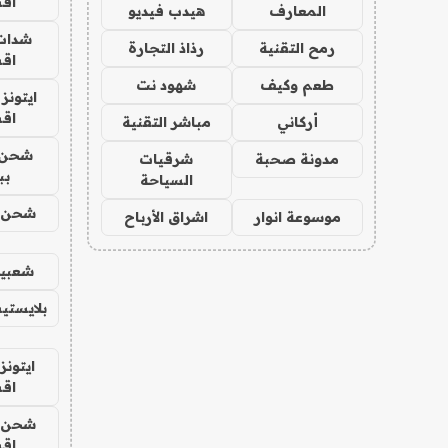
اق
المعارف
هيدب فيديو
شدات
رمح التقنية
رذاذ التجارة
اق
طعم وكيف
شهود نت
ايتونز
اق
أركاني
مباشر التقنية
شحن 
مدونة صحبة
شرقيات
بب
السياحة
شحن يل
موسوعة انوار
اشراق الأرباح
شعبية
بلايستي
ايتونز
اق
شحن يل
اق