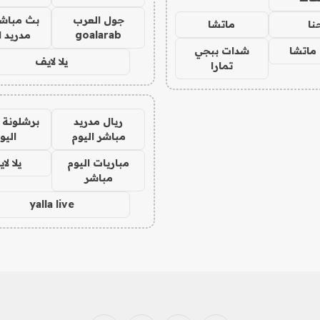
جول العرب
بث مباشر
نا
ماتشا
goalarab
مدريد ا
ماتشا
شدات ببجي
يلا لايف
تمارا
ريال مدريد
برشلونة 
مباشر اليوم
اليو
مباريات اليوم
يلا لا
مباشر
yalla live