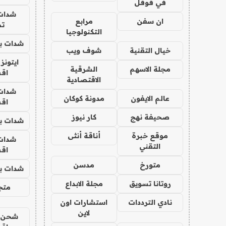
في قوقل
شدات
ان سفن
مرابع
تم
التكنولوجيا
شدات بب
خيال التقنية
شوف ويب
ايتونز
مجلة الاسهم
الشرقية
اق
الاقتصادية
شدات
عالم الايفون
مدونة كوكان
اق
صحيفة نهج
كار نيوز
شدات بب
موقع خبرة
أناقة أنثى
شدات
التقني
اق
متورخ
مدسن
شدات بب
روتانا تسويق
مجلة الابداع
متجر 
نادي الترددات
استشارات اون
لاين
شحن يل