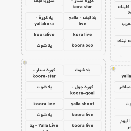
كورة ستار -
سوريا لايف
 كلينك
kora star
2
يلا لايف - yalla
يلا كورة -
لعرب
live
yallakora
kooralive
kora live
اك لينك
koora 365
يلا شوت
!
!
يلا شوت
كورة ستار -
koora-star
yall
مباشر
كورة جول -
يلا شوت
koora-goal
وت
yalla shoot
koora live
koora live
يلا شوت
اليوم
koora live
Yalla Live - يلا
ر