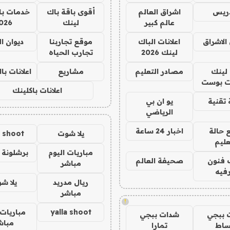
دريس
اشراق العالم
أقوى باقة باك
خدمات با
عالم كبير
لينك
026
الاشراق
اعلانات الباك
موقع تجاربنا
ديوان ا
لينك 2026
تجارب الحياه
لينك
مصادر التعليم
مشاريع
اعلانات ب
 بوست
اعلانات باكلينك
تقنية
يو ان بي
الرياضي
 حالة
اخبار 24 ساعة
يلا شوت
a shoot
عليم
مباريات اليوم
برشلونة 
 فنون
صحيفة العالم
مباشر
فيه
ريال مدريد
يلا ش
مباشر
!
yalla shoot
مباريات 
 ببجي
شدات ببجي
مباش
ساط
تمارا