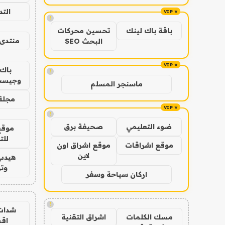
الت
!
باقة باك لينك
تحسين محركات
منتدى 
البحث SEO
باك 
!
وجيست
ماسنجر المسلم
مجلة 
!
ضوء التعليمي
صحيفة برق
موقع
للت
موقع اشراقات
موقع اشراق اون
لاين
هيدب
وتر
اركان سياحة وسفر
!
شدات
مسك الكلمات
اشراق التقنية
اق