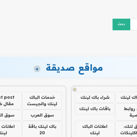
مواقع صديقة
+
!
اك لينك
شراء باك لينك
خدمات الباك
t post
لينك والجيست
مقال 
روابط
باقات باك لينك
ية
سوق العرب
سوق الت
 لنك،
اعلانات الباك
باك لينك باقة
اعلانات 
كلينكات
لينك
20
لين