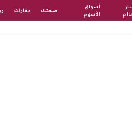
ار
أسواق
صحتك
عقارات
ري
الم
الأسهم