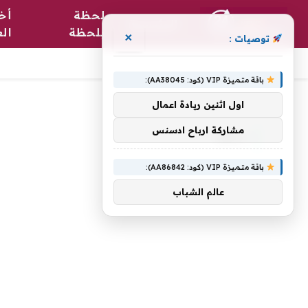
لحظة
أخب
الرئيسية
بلحظة
الع
×
توصيات :
باقة متميزة VIP (كود: AA38045):
الرئيسية
»
إيهود
اول اثنين ريادة اعمال
مشاركة ارباح ادسنس
إيهود
باقة متميزة VIP (كود: AA86842):
عالم الشباب