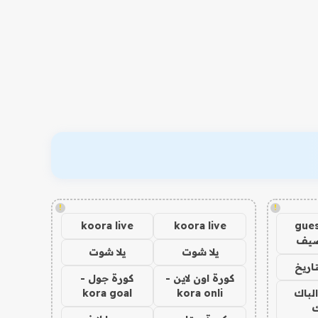
!
!
koora live
koora live
gues
ضيف
يلا شوت
يلا شوت
اريخ
كورة اون لاين -
كورة جول -
الباك
kora onli
kora goal
ك