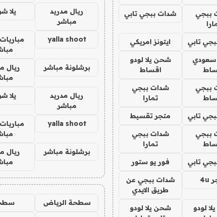
ريال مدريد
يلا ش
 ببجي
شدات ببجي تابي
مباشر
ارا
yalla shoot
مباريات 
جي تابي
ايتونز امريكي
مباش
 سعودي
شحن يلا لودو
برشلونة مباشر
ريال م
ساط
اقساط
مباش
 ببجي
شدات ببجي
ريال مدريد
يلا ش
ساط
تمارا
مباشر
جي تابي
متجر تقسيط
yalla shoot
مباريات 
 ببجي
شدات ببجي
مباش
ساط
تمارا
برشلونة مباشر
ريال م
جي تابي
فور يو ستور
مباش
4u
شدات ببجي عن
طريق الايدي
سطحة الرياض
سطح
ا لودو
شحن يلا لودو