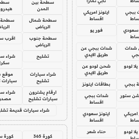
ساط
تابي تمارا
سطحة بين
سطح
المدن
هيدرو
 ببجي
ايتونز امريكي
ساط
اقساط
سطحة شمال
سطحة 
الرياض
الري
 سعودي
فور يو
ساط
سطحة جنوب
اقرب س
الرياض
شدات
شدات ببجي عن
جي
طريق الايدي
تشليح
شراء سي
سكرا
ا لودو
شحن لودو عن
طريق الايدي
شراء سيارات
موقع ش
تشليح
سيارات 
 ببجي
بطاقات ايتونز
ارقام يشترون
شراء سي
شن ستور
شدات ببجي
سيارات تشليح
مصدو
اقساط
شراء سيارات قديمة تشلي
 امريكي
ايتونز سعودي
ساط
اقساط
ا لودو
حناء شعر
كورة 365
كورة س
ساط