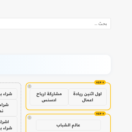
!
شراء ب
اول اثنين ريادة
مشاركة ارباح
اعمال
ادسنس
شراء 
نص
!
اشراق
عالم الشباب
شراء با