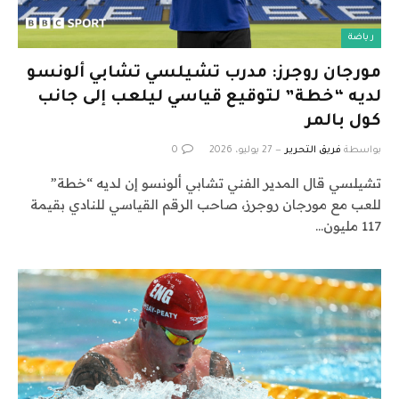
رياضة
مورجان روجرز: مدرب تشيلسي تشابي ألونسو
لديه “خطة” لتوقيع قياسي ليلعب إلى جانب
كول بالمر
بواسطة
فريق التحرير
27 يوليو، 2026
0
تشيلسي قال المدير الفني تشابي ألونسو إن لديه “خطة”
للعب مع مورجان روجرز، صاحب الرقم القياسي للنادي بقيمة
117 مليون…