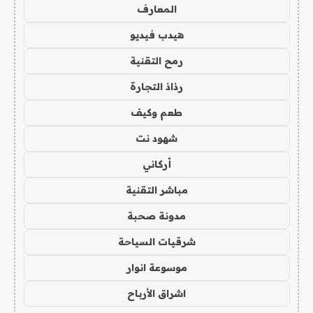
المعارف
هيدب فيديو
رمح التقنية
رذاذ التجارة
طعم وكيف
شهود نت
أركاني
مباشر التقنية
مدونة صحبة
شرقيات السياحة
موسوعة انوار
اشراق الأرباح