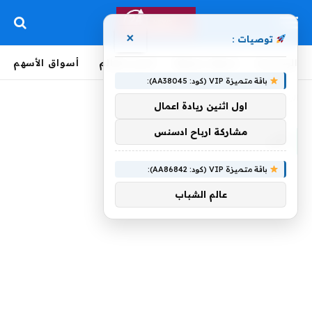
×
توصيات :
الرئيسية
لحظة بلحظة
أخبار العالم
أسواق الأسهم
باقة متميزة VIP (كود: AA38045):
الرئيسية
»
إلى
اول اثنين ريادة اعمال
مشاركة ارباح ادسنس
إلى
باقة متميزة VIP (كود: AA86842):
عالم الشباب