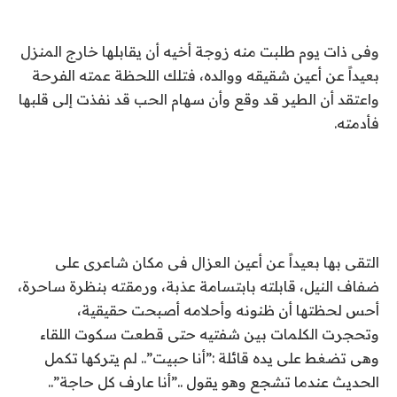
وفى ذات يوم طلبت منه زوجة أخيه أن يقابلها خارج المنزل
بعيداً عن أعين شقيقه ووالده، فتلك اللحظة عمته الفرحة
واعتقد أن الطير قد وقع وأن سهام الحب قد نفذت إلى قلبها
فأدمته.
التقى بها بعيداً عن أعين العزال فى مكان شاعرى على
ضفاف النيل، قابلته بابتسامة عذبة، ورمقته بنظرة ساحرة،
أحس لحظتها أن ظنونه وأحلامه أصبحت حقيقية،
وتحجرت الكلمات بين شفتيه حتى قطعت سكوت اللقاء
وهى تضغط على يده قائلة :”أنا حبيت”.. لم يتركها تكمل
الحديث عندما تشجع وهو يقول ..”أنا عارف كل حاجة”..