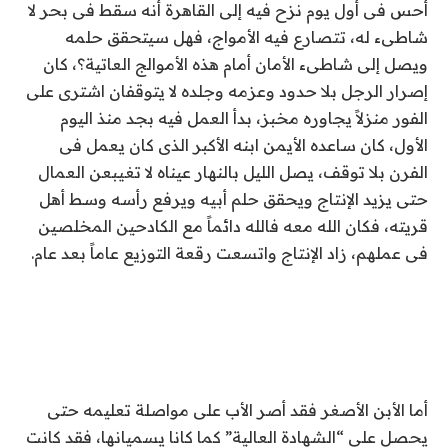
أحس فى أول يوم نزح فيه إلى القاهرة أنه سقط فى بحر لا
شاطىء له، تتصارع فيه الأمواج، فهل سيتحقق حلمه
ويصل إلى شاطىء الأمان أمام هذه الأموالج العاتية؟، كان
إصرار الرجل بلا حدود وعزمه وجلده لا يتوقفان اشترى على
الفور منزلاً يجاوره مخبز، بدأ العمل فيه بجد منذ اليوم
الأول، كان ساعده الأيمن ابنه الأكبر الذى كان يعمل فى
الفرن بلا توقف، يصل الليل بالنهار عيناه لا تغيبعن العمال
حتى يزيد الإنتاج ويحقق حلم أبيه ويرفع رأسه وسط أهل
قريته، فكان الله معه فالله دائماً مع الكادحين المخلصين
فى عملهم، زاد الإنتاج واتسعت رقعة التوزيع عاماً بعد عام.
أما الأبن الأصغر فقد أصر الأب على مواصلة تعليمه حتى
يحصل على “الشهادة العالية” كما كانا يسميانها، فقد كانت