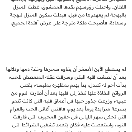
الفتان.. واحتلت رؤوسهم بقدها الممشوق، غطت المنزل
بالبهجة لم يعهدوها من قبل، فبدلت سكون المنزل لبهجة
وسعادة، فأصبحت ملكة متوجة على عرش أفئدة الجميع.
لم يستطع الأبن الأصغر أن يقاوم سحرها وخفة دمها ودلالها
بعد أن لطشت قلبه البكر، وسرقت عقله المتعطش للحب،
بدأت أحواله تتبدل، بدأ يهتم بمظهره بملبسه، يقتنى
الروائح النفاذة علها تنفذ إلى قلبها بعد أن أطارت النوم من
عينيه، وزرعت جذور حبها فى أعماق قلبه التى كانت تنمو
بسرعة متزايدة يوماً بعد يوم، فاقتنى أغانى الحب والغرام
التى تحكى سهر الليالى فى جفون المحبوب التى فارقت
النوم، واستعصت عليه فكان يتعمد تشغيل الشرائط التى