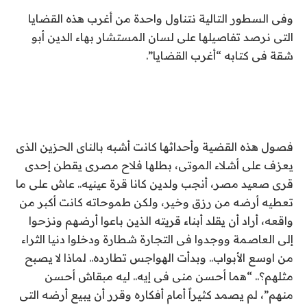
وفى السطور التالية نتناول واحدة من أغرب هذه القضايا
التى نرصد تفاصيلها على لسان المستشار بهاء الدين أبو
شقة فى كتابه “أغرب القضايا”
.
فصول هذه القضية وأحداثها كانت أشبه بالناى الحزين الذى
يعزف على أشلاء الموتى، بطلها فلاح مصرى يقطن إحدى
قرى صعيد مصر، أنجب ولدين كانا قرة عينيه.. عاش على ما
تعطيه أرضه من رزق وخير، ولكن طموحاته كانت أكبر من
واقعه، أراد أن يقلد أبناء قريته الذين باعوا أرضهم ونزحوا
إلى العاصمة ووجدوا فى التجارة شطارة ودخلوا دنيا الثراء
من اوسع الأبواب.. وبدأت الهواجس تطارده.. لماذا لا يصبح
مثلهم؟.. “هما أحسن منى فى إيه.. ليه مبقاش أحسن
منهم”، لم يصمد كثيراً أمام أفكاره وقرر أن يبيع أرضه التى