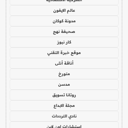
عالم الايفون
مدونة كوكان
صحيفة نهج
كار نيوز
موقع خبرة التقني
أناقة أنثى
متورخ
مدسن
روتانا تسويق
مجلة الابداع
نادي الترددات
استشارات اون لاين