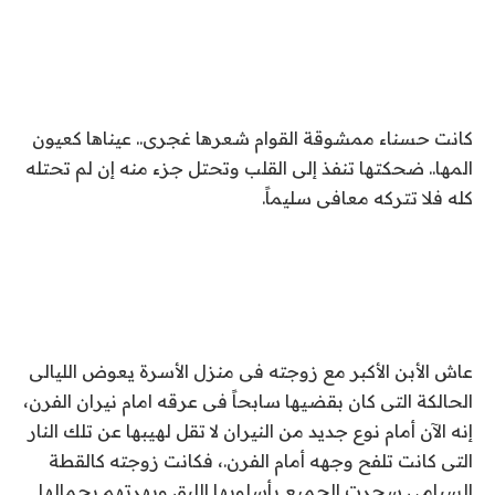
كانت حسناء ممشوقة القوام شعرها غجرى.. عيناها كعيون
المها.. ضحكتها تنفذ إلى القلب وتحتل جزء منه إن لم تحتله
كله فلا تتركه معافى سليماً.
عاش الأبن الأكبر مع زوجته فى منزل الأسرة يعوض الليالى
الحالكة التى كان بقضيها سابحاً فى عرقه امام نيران الفرن،
إنه الآن أمام نوع جديد من النيران لا تقل لهيبها عن تلك النار
التى كانت تلفح وجهه أمام الفرن.، فكانت زوجته كالقطة
السيامى سحرت الجميع بأسلوبها اللبق وبهرتهم بجمالها