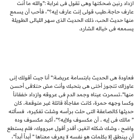
ازداد رنين ضحكتها وهى تقول فى غرابة :”والله ما أنت
عارف حاجة..طيب قولى إنت عارف إيه؟”، فأحب أن يسمع
منها حديث الحب، ذلك الحديث الذى سهر الليالى الطويلة
يسمعه فى خياله الشارد.
فعاودة هى الحديث بابتسامة عريضة:” أنا جيت أقولك إنى
عاوزاك تتجوز أختى هى بتحبك وأنت مش حتلاقى أحسن
منها”..تسمرت عيناه وجمد الدم فى عروقه وازداد خفقانأ
وكسا وجهه حمرة، كانت مفاجأة قاتلة غير متوقعة.. كان
حديثها كالصاعقة التى حلت برأسه وشلت تفكيره، فسألته
” مالك فى إيه .. أن مكسوف ولاإيه؟”، أكيد مكسوف وده
واضح ، وشك شكله اتغير، أقدر أقول مبرووك، فلم يستطع
أن بينطق إلا بكلمات هو نفسه لا يعرف معناها ” أبداً أبداً”،