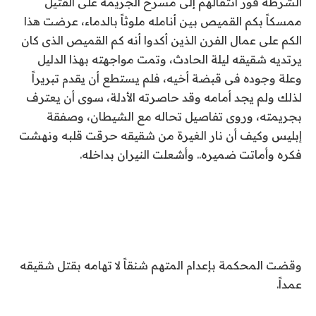
الشرطة فور انتقالهم إلى مسرح الجريمة على القتيل
ممسكاً بكم القميص بين أنامله ملوثاً بالدماء، عرضت هذا
الكم على عمال الفرن الذين أكدوا أنه كم القميص الذى كان
يرتديه شقيقه ليلة الحادث، وتمت مواجهته بهذا الدليل
وعلة وجوده فى قبضة أخيه، فلم يستطع أن يقدم تبريراً
لذلك ولم يجد أمامه وقد حاصرته الأدلة، سوى أن يعترف
بجريمته، وروى تفاصيل تحاله مع الشيطان، وصفقة
إبليس وكيف أن نار الغيرة من شقيقه حرقت قلبه ونهشت
فكره وأماتت ضميره.. وأشعلت النيران بداخله.
وقضت المحكمة بإعدام المتهم شنقاً لا تهامه بقتل شقيقه
عمداً.