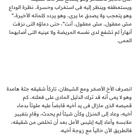
ويستعطفه وينظر إليه فى استغراب وحسرة.. نظرة الوداع
وهو يتعجب ولا يصدق ما يرى.. وهو يردد كلماته الأخيرة..”
مش معقول.. مش معقول.. أنت”، حتى دماؤه التى نزفت
أنهاراً لم تشفع لدى نفسه المريضة ولا عينيه التى أصابهما
العمى.
انصرف الأخ الأصغر ومع الشيطان، تاركاً شقيقه جثة هامدة
وهو لا يعى أنه قد ترك الدليل المادى على فعلته.. كم
قميصه الذى مازال فى يد أخيه قابضاً عليه ملوثاً بدماء
أخيه، وعاد إلى المنزل وكأن شيئاً لم يحدث، وقام بتفيير
ملابسه وأعاد إليه إبليس الأمل بعد أن تخلص من شقيقه،
فالطريق الأن خالياً مع زوجة أخيه.