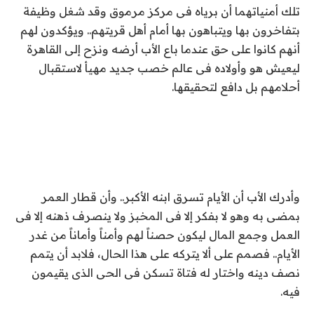
تلك أمنياتهما أن برياه فى مركز مرموق وقد شغل وظيفة
بتفاخرون بها ويتباهون بها أمام أهل قريتهم.. ويؤكدون لهم
أنهم كانوا على حق عندما باع الأب أرضه ونزح إلى القاهرة
ليعيش هو وأولاده فى عالم خصب جديد مهيأ لاستقبال
أحلامهم بل دافع لتحقيقها.
وأدرك الأب أن الأيام تسرق ابنه الأكبر.. وأن قطار العمر
بمضى به وهو لا بفكر إلا فى المخبز ولا ينصرف ذهنه إلا فى
العمل وجمع المال ليكون حصناً لهم وأمناً وأماناً من غدر
الأيام.. فصمم على ألا يتركه على هذا الحال، فلابد أن يتمم
نصف دينه واختار له فتاة تسكن فى الحى الذى يقيمون
فيه.