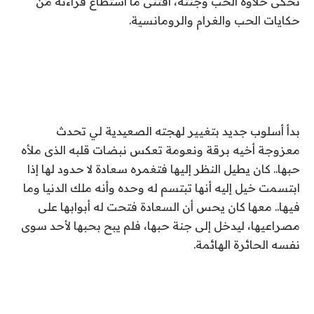
تحكى حلاوة الحب وجنته، اقتنى ما استطاع قراءته من
حكايات الحب والغرام والرومانسية.
بدأ أسلوب جديد بتغيير لهجته الصعيدية لي تحدث
معزوجة أخيه برقة ونعومة تعكس نبضات قلبه الذى ملأه
حبها.. كان يطيل النظر إليها فتغمره سعادة لا حدود لها إذا
ابتسمت خيل إليه أنها تبتسم له وحده وأنه ملك الدنيا وما
فيها.. معها كان يحس أن السعادة فتحت له أبوابها على
مصراعيها، ليدخل إلى جنة حبها، فلم يبح بحبها لأحد سوى
نفسه الحائرة الهائمة.