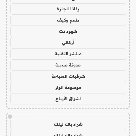
رذاذ التجارة
طعم وكيف
شهود نت
أركاني
مباشر التقنية
مدونة صحبة
شرقيات السياحة
موسوعة انوار
اشراق الأرباح
!
شراء باك لينك
شراء باك لينك