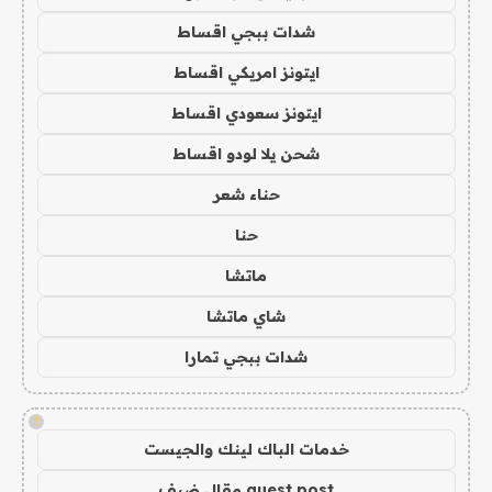
شدات ببجي اقساط
ايتونز امريكي اقساط
ايتونز سعودي اقساط
شحن يلا لودو اقساط
حناء شعر
حنا
ماتشا
شاي ماتشا
شدات ببجي تمارا
!
خدمات الباك لينك والجيست
guest post مقال ضيف