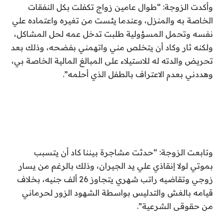
وأكدت الزوجة: “طوال عامين زواج تكفلت بكل النفقات
الخاصة به والمنزل، وعندما يئست من تغيره واعتماده علي
نفسه وتحمل المسؤولية طلبت تدخل عمه لحل المشاكل،
ولكنه ثار وكاد أن يتخلص مني واتهمني بفضحه، وذلك بعد
تحريض والدته له للاستيلاء على المبالغ المالية الخاصة بي،
وهددني بعدم الاعتراف بالطفل الذي أحلمه”.
وتابعت الزوجة: “حدثت مشاجرة بيننا كاد أن يتسبب
بموتي لولا إنقاذي علي يد الجيران، وذلك بالرغم من يسار
زوجي وتقاضيه راتب شهري يتجاوز 26 ألف جنيه، بخلاف
قيامه بالغش والتدليس بواسطة الشهود الزور لحرماني
من حقوقى الشرعية”.