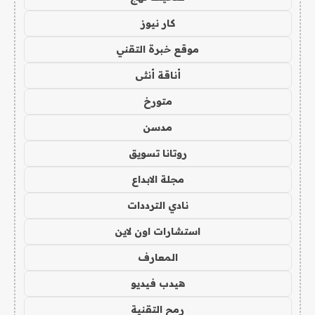
كار نيوز
موقع خبرة التقني
أناقة أنثى
متورخ
مدسن
روتانا تسويق
مجلة الابداع
نادي الترددات
استشارات اون لاين
المعارف
هيدب فيديو
رمح التقنية