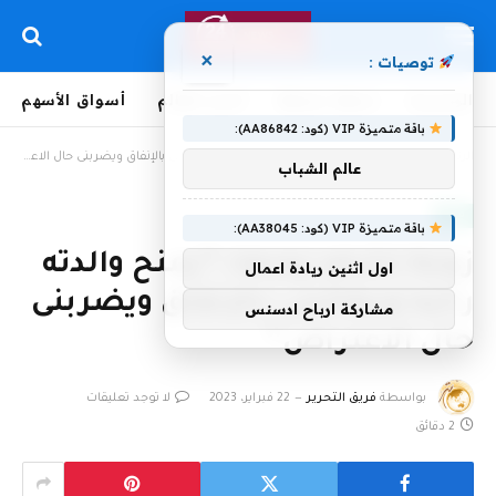
×
توصيات :
الرئيسية
لحظة بلحظة
أخبار العالم
أسواق الأسهم
باقة متميزة VIP (كود: AA86842):
الرئيسية
»
زوجة تشكو زوجها: “يمنح والدته راتبه ويطالبنى بالإنفاق ويضربنى حال الاعتراض”
عالم الشباب
مصر
باقة متميزة VIP (كود: AA38045):
زوجة تشكو زوجها: “يمنح والدته
اول اثنين ريادة اعمال
راتبه ويطالبنى بالإنفاق ويضربنى
مشاركة ارباح ادسنس
حال الاعتراض”
بواسطة
فريق التحرير
22 فبراير، 2023
لا توجد تعليقات
2 دقائق