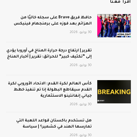
اقرأ معنا
حافظ فريق Brave على سجله خاليًا من
الهزائم بعد فوزه على برمنجهام فينيكس
30 يوليو، 2026
تقرير | ارتفاع درجة حرارة المناخ في أوروبا يؤدي
إلى “تكثيف كبير” للحرائق: تقرير | أخبار المناخ
30 يوليو، 2026
كأس العالم لكرة القدم: الاتحاد الأوروبي لكرة
القدم سيقاطع البطولة إذا تم تنفيذ خطط
جياني إنفانتينو الاستثمارية
30 يوليو، 2026
هل تستخدم باكستان قواعد اللعبة التي
تمارسها الهند في كشمير؟ | سياسة
30 يوليو، 2026