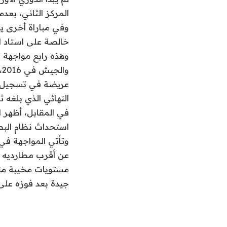
المركز الثاني، بعدم
وفي مباراة أخرى ي
خالصة على استاد ال
النهائي الذي بلغه ث
استحداث نظام البطو
وتأتي المواجهة في
عن أقرب مطارديه ا
مستويات مخيبة منذ
جيدة بعد فوزه على الأهلي 4-صفر في المرحلة 