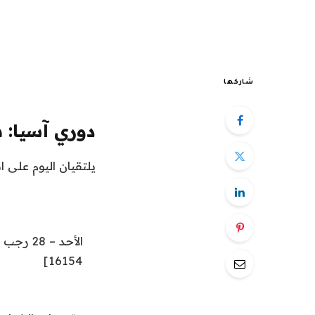
شاركها
دوري آسيا:
يلتقيان اليوم على 
الأحد – 28 رجب 1444 هـ – 19 فبراير 2023 مـ رقم العدد [
16154]