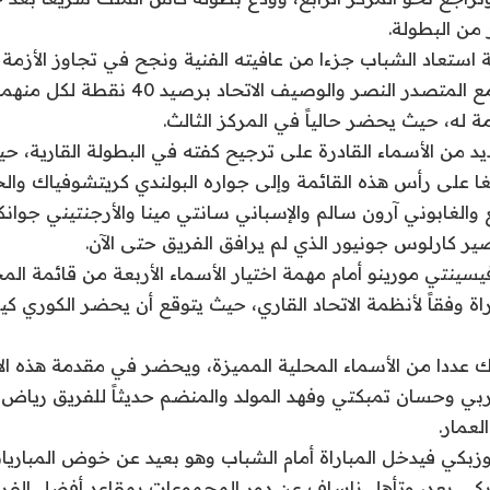
من البطولة.
 استعاد الشباب جزءا من عافيته الفنية ونجح في تجاوز الأزمة
حتى تعادل نقطياً مع المتصدر النصر والوصيف الاتحاد
ة له، حيث يحضر حالياً في المركز الثالث.
د من الأسماء القادرة على ترجيح كفته في البطولة القارية، 
نيغا على رأس هذه القائمة وإلى جواره البولندي كريتشوفياك وا
الغابوني آرون سالم والإسباني سانتي مينا والأرجنتيني جوانكا،
 كارلوس جونيور الذي لم يرافق الفريق حتى الآن.
سينتي مورينو أمام مهمة اختيار الأسماء الأربعة من قائمة الم
اة وفقاً لأنظمة الاتحاد القاري، حيث يتوقع أن يحضر الكوري 
 عددا من الأسماء المحلية المميزة، ويحضر في مقدمة هذه ال
بي وحسان تمبكتي وفهد المولد والمنضم حديثاً للفريق رياض
لعمار.
وزبكي فيدخل المباراة أمام الشباب وهو بعيد عن خوض المباري
وزبكي بعد، وتأهل ناساف عن دور المجموعات بمقاعد أفضل الفر