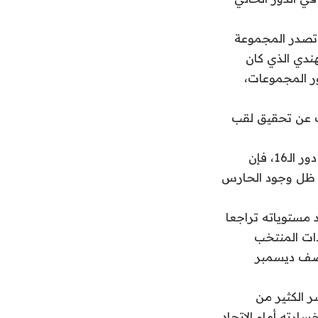
 تصدر المجموعة
 الهندي الذي كان
ر المجموعات،
ث عن تحقيق لقب
ورغم التغيرات الفنية في خريطة الفريق منذ دور المجموعات حتى خوض مباريات دور الـ16، فإن
ي ظل وجود الحارس
 مستوياته تراجعا
ات المنتخب
تصف ديسمبر
ر الكثير من
ارته أمام الاتحاد