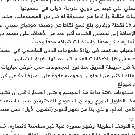
صلي الذي هبط إلى دوري الدرجة الأولى في السعودية.
ات مثالية وأرقاما غير مسبوقة له في دور المجموعات، حينما
الثانية وتأهل برصيد 16 نقطة وبفارق بلغ تسع نقاط عن وصيفه مومباي سيتي
لإضافة إلى تسجيل الشباب أكبر عدد من الأهداف على صعيد دو
نية عشر هدفا، واستقبلت شباكه هدفاً وحيداً.
ق الشباب ساهمت في زيادة طموحات النادي العاصمي في البح
صة في ظل الإمكانات الفنية التي يملكها الفريق الشبابي.
ملك الكثير من الحلول الهجومية علاوة على تميزه الدفاعي ف
 سيونغ.
ستويات لافتة بداية هذا الموسم واعتلى الصدارة قبل أن تشهد
توقف الطويل لدوري روشن السعودي للمحترفين بسبب استعداد
كأس العالم، والذي بدأ من شهر أكتوبر (تشرين الأول) حتى من
ي.
رة التوقف الطويلة وظهر بصورة فنية غير مطمئنة لأنصاره، خس
تراجع نحو المركز الرابع، وودع بطولة كأس الملك سريعاً بعد خس