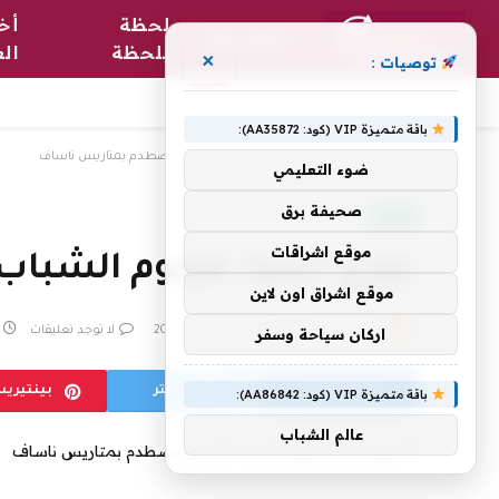
لحظة
أخب
الرئيسية
بلحظة
الع
×
توصيات :
باقة متميزة VIP (كود: AA35872):
الرئيسية
»
دوري آسيا: هجوم الشباب الضارب يصطدم بمتاريس ناساف
ضوء التعليمي
صحيفة برق
رياضة
موقع اشراقات
دوري آسيا: هجوم الشبا
موقع اشراق اون لاين
بواسطة
فريق التحرير
19 فبراير، 2023
لا توجد تعليقات
اركان سياحة وسفر
فيسبوك
تويتر
بينتيري
باقة متميزة VIP (كود: AA86842):
عالم الشباب