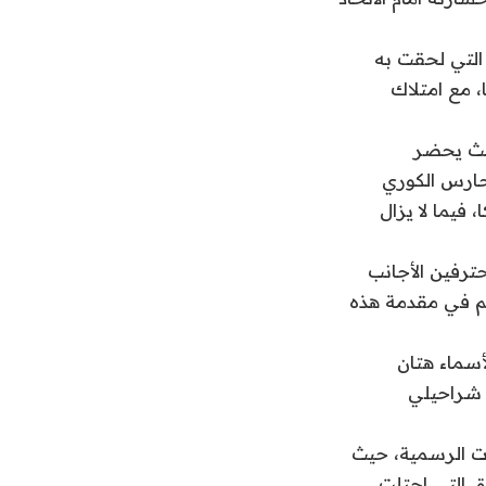
 التي لحقت به
 برصيد 40 نقطة لكل منهما، مع امتلاك
حيث يحضر
لحارس الكوري
 فيما لا يزال
حترفين الأجانب
كيم في مقدمة هذه
أسماء هتان
 شراحيلي
ات الرسمية، حيث
ق التي احتلت