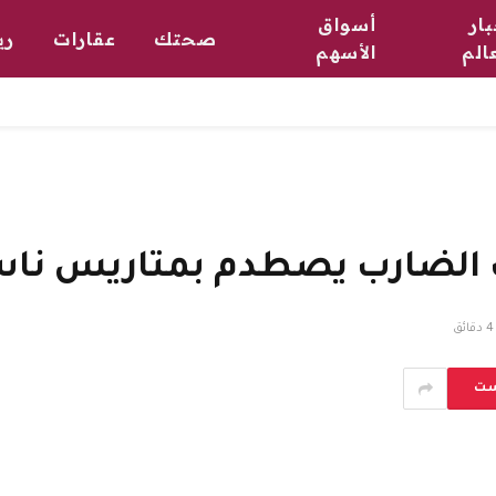
ار
أسواق
صحتك
عقارات
ري
الم
الأسهم
ب الضارب يصطدم بمتاريس نا
4 دقائق
ست