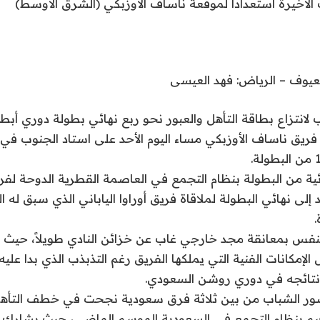
الأخيرة استعداداً لموقعة ناساف الأوزبكي (الشرق الأوسط)
لمعيوف – الرياض: فهد العيسى
انتزاع بطاقة التأهل والعبور نحو ربع نهائي بطولة دوري أبطا
فريق ناساف الأوزبكي مساء اليوم الأحد على استاد الجنوب في
صائية من البطولة بنظام التجمع في العاصمة القطرية الدوحة لف
إلى نهائي البطولة لملاقاة فريق أوراوا الياباني الذي سبق له 
لنفس بمعانقة مجد خارجي غاب عن خزائن النادي طويلاً، حيث 
 الإمكانات الفنية التي يملكها الفريق رغم التذبذب الذي بدا عليه
نتائجه في دوري روشن السعودي.
ور الشباب من بين ثلاثة فرق سعودية نجحت في خطف التأهل
يم بنظام التجمع في السعودية الموسم الماضي، حيث يشارك ف