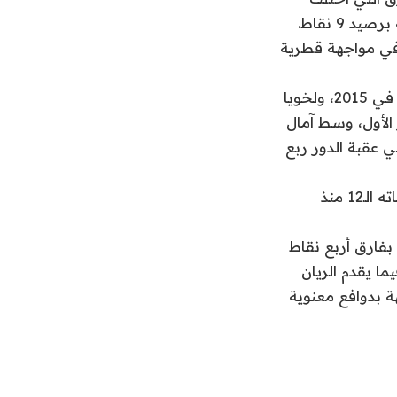
9 نقاط.
 في مواجهة قطرية
وهذه رابع مواجهة تجمع فريقين قطريين بعد لقاءات الدحيل (لخويا سابقا) والسد في 2015، ولخويا
يا في الدور الأول، وسط آمال
 القدرة على تخطي عقبة الدور ربع
في المقابل، أظهر الريان مستويات لافتة وبلغ ثمن النهائي للمرة الأولى في مشاركاته الـ12 منذ
بفارق أربع نقاط
ا يقدم الريان
ة بدوافع معنوية