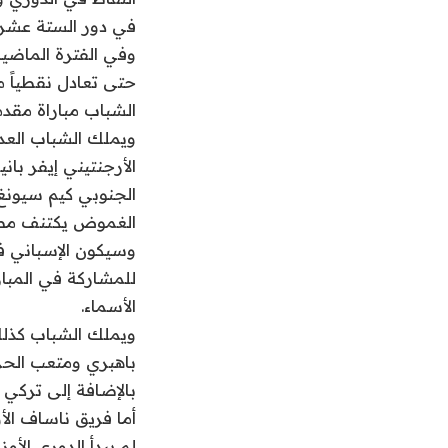
في دور الستة عشر 
وفي الفترة الماضية
الشباب مباراة مقدم
ويملك الشباب العدي
الأرجنتيني إيفر با
الجنوبي كيم سيونغ و
الغموض يكتنف مصير
وسيكون الإسباني في
للمشاركة في المبار
الأسماء.
ويملك الشباب كذلك
باهبري ومتعب الحر
بالإضافة إلى تركي ا
أما فريق ناساف الأ
لم يبدأ الدوري الأ