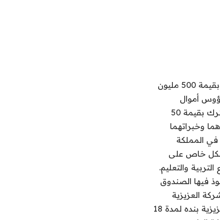
أعلنت شركة الراجحي المالية، وبنك آركابيتا، تأسيس صندوق آرك للدخل العقاري بقيمة 500 مليون
 رؤوس أموال
الشركات الخاصة بين الراجحي المالية وبنك آركابيتا، ويباشر أعماله باستثمار مشترك بقيمة 50
ردهما وخبراتهما
في المملكة
بشكل خاص على
لتربية والتعليم.
وذ فيها الصندوق
ركة العزيزية
بنده، وقد بلغت قيمة صفقة تملّك 299 مليون ريال، وسوف يتم تأجيره لشركة العزيزية بنده لمدة 18