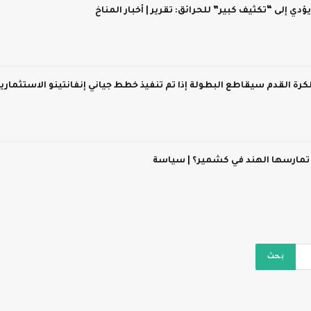
 يؤدي إلى “تكثيف كبير” للحرائق: تقرير | أخبار المناخ
 لكرة القدم سيقاطع البطولة إذا تم تنفيذ خطط جياني إنفانتينو الاستثماري
 تمارسها الهند في كشمير؟ | سياسة