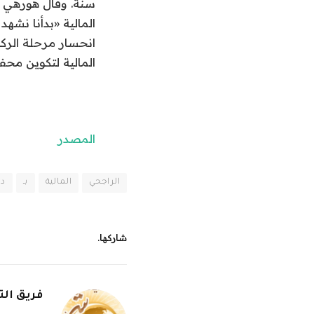
سنة. وقال هورهي ك
المالية «بدأنا نش
انحسار مرحلة الركو
المالية لتكوين محف
المصدر
الراجحي
المالية
بـ
دو
شاركها.
فريق الت