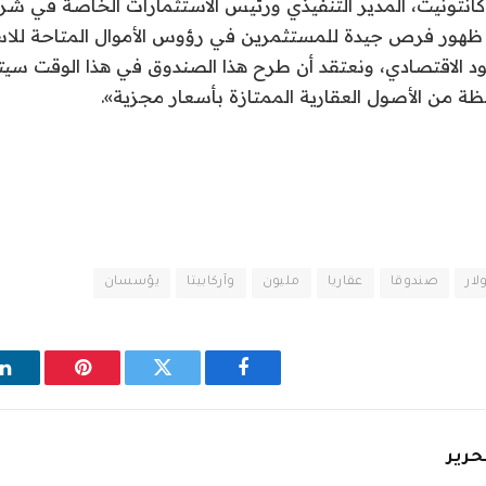
انتونيت، المدير التنفيذي ورئيس الاستثمارات الخاصة في شر
هد ظهور فرص جيدة للمستثمرين في رؤوس الأموال المتاحة للاس
د الاقتصادي، ونعتقد أن طرح هذا الصندوق في هذا الوقت سيتي
ظة من الأصول العقارية الممتازة بأسعار مجزية».
لار
صندوقا
عقاريا
مليون
وآركابيتا
يؤسسان
فيسبوك
تويتر
بينتيريست
ل
حرير