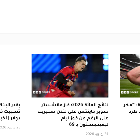
Mayo يفوز بـ All-Ireland SFC: “فخر
نتائج المائة 2026: فاز مانشستر
يقدر البنك
د طرد
سوبر جاينتس على لندن سبيريت
على الرغم من فوز ليام
دولار | أخبا
ليفينجستون بـ 69
23 يوليو، 2026
24 يوليو، 2026