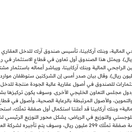
1.87 مليار ريال). ويمثل هذا الصندوق أول تعاون في قطاع الاستثمار في
ون دولار (187 مليون ريال). وقال بيان صدر أمس إن الشركتين ستوظفان موا
ثمارات للصندوق في أصول عقارية عالية الجودة منتجة للدخل 
 ودول مجلس التعاون الخليجي الأخرى. وسوف يكون تركيزها 
التموين، والأصول المرتبطة بالرعاية الصحية، وأصول في قطاع ا
الية» وبنك آركابيتا قد أعلنتا استكمال أول صفقة تملّك، استح
للوجستي والتوزيع في الرياض، يشكل محور التوزيع الرئيسي لش