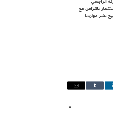
كة الراجحي
تثمار بالتزامن مع
ح نشر مواردنا
ينكدإن
Tumblr
البريد
الإلكتروني
موقع
الويب