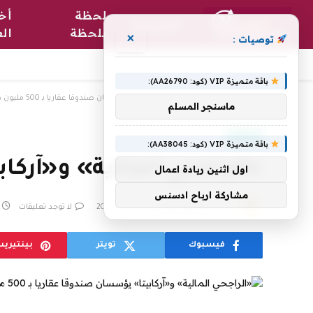
لحظة
أخب
الرئيسية
بلحظة
الع
×
توصيات :
باقة متميزة VIP (كود: AA26790):
الرئيسية
»
«الراجحي المالية» و«آركابيتا» يؤسسان صندوقا عقاريا بـ 500 مليون دولار
ماسنجر المسلم
عقارات
باقة متميزة VIP (كود: AA38045):
«الراجحي المالية» و«آركابيتا» ي
اول اثنين ريادة اعمال
مشاركة ارباح ادسنس
بواسطة
فريق التحرير
14 فبراير، 2023
لا توجد تعليقات
فيسبوك
تويتر
بينتيري